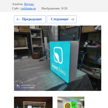
Альбом:
Яндекс
Сайт:
vreklama.ru
Изображение: 9/26
Предыдущее
Следующее